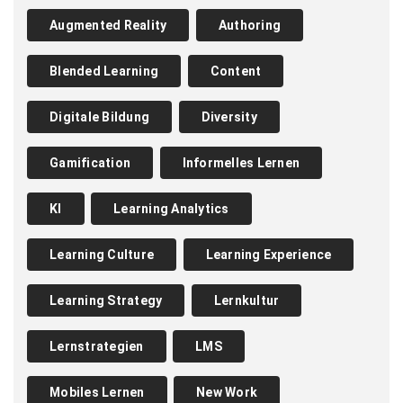
Augmented Reality
Authoring
Blended Learning
Content
Digitale Bildung
Diversity
Gamification
Informelles Lernen
KI
Learning Analytics
Learning Culture
Learning Experience
Learning Strategy
Lernkultur
Lernstrategien
LMS
Mobiles Lernen
New Work