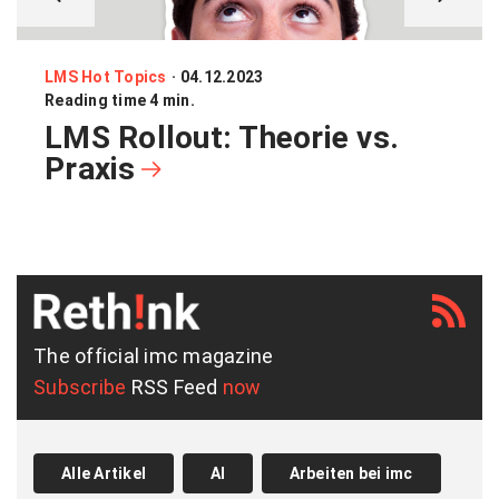
LMS Hot Topics
·
04.12.2023
Reading time 4 min.
LMS Rollout: Theorie vs.
Praxis
The official imc magazine
Subscribe
RSS Feed
now
Alle Artikel
AI
Arbeiten bei imc